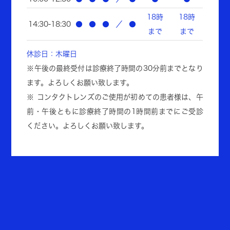
18時
18時
14:30-18:30
●
●
●
／
●
まで
まで
2026.08.01
お知らせ
★75歳からの白内障検診（診察・予防・治
休診日：木曜日
療・日帰り手術）予約なしでも受診できま
※午後の最終受付は診療終了時間の30分前までとなり
す
ます。よろしくお願い致します。
※ コンタクトレンズのご使用が初めての患者様は、午
前・午後ともに診療終了時間の1時間前までにご受診
2026.06.01
お知らせ
ください。よろしくお願い致します。
【ご注意事項】メガネ処方（全年齢）・学
校検診（視力低下）：★事前予約制につき
まして
2025.10.01
お知らせ
【ご注意事項】未就学児の視力検査・斜視