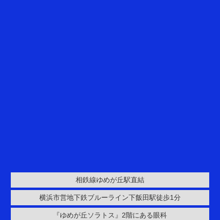
弱視の検査 未対応のお知らせ
2025.08.01
お知らせ
コンタクトレンズ処方につきまして
2026.06.01
お知らせ
電子的診療情報連携体制整備加算につきま
して
2026.06.01
お知らせ
相鉄線ゆめが丘駅直結
掲示物
横浜市営地下鉄ブルーライン下飯田駅徒歩1分
『ゆめが丘ソラトス』2階にある眼科