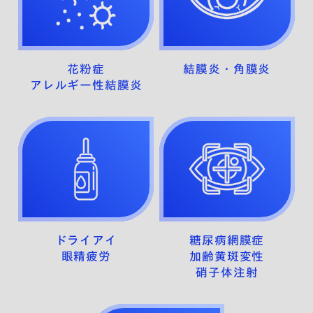
花粉症
結膜炎・角膜炎
アレルギー性結膜炎
ドライアイ
糖尿病網膜症
眼精疲労
加齢黄斑変性
硝子体注射