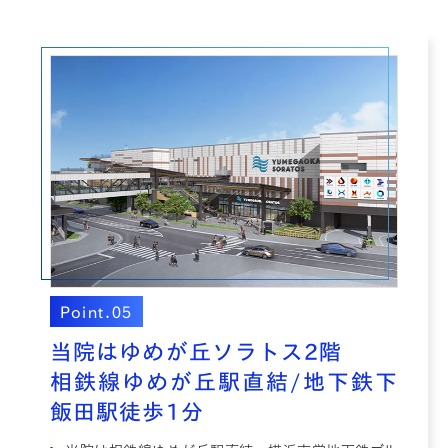
Point.05
当院はゆめが丘ソラトス2階
相鉄線ゆめが丘駅直結/地下鉄下
飯田駅徒歩1分