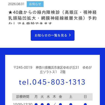
2026.08.01
お知らせ
★40歳からの緑内障検診（高眼圧・視神経
乳頭陥凹拡大・網膜神経線維層欠損）予約
なしでも受診できます
お知らせの一覧を見る
2026.08.01
お知らせ
★40歳からの眼底検診（緑内障/糖尿病/高
血圧/黄斑疾患/網膜硝子体疾患）予約なし
でも受診できます
〒245-0019
神奈川県横浜市泉区ゆめが丘31 ゆめが
丘ソラトス1 2階
tel.045-803-1313
2026.08.01
お知らせ
★目の赤み・夏の花粉・ハウスダストアレ
ルギー 目薬/点鼻/飲み薬：予約なしで
診療時間
月
火
水
木
金
土
日
も受診できます
10:00-12:30
●
●
●
／
●
●
●