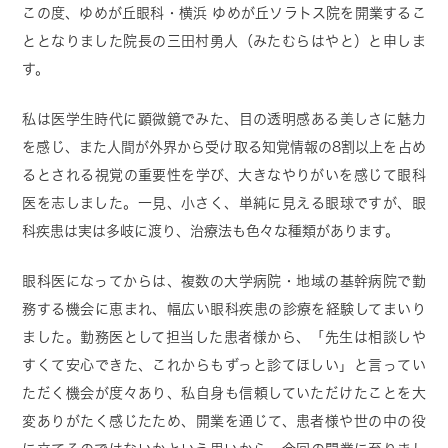
この度、ゆめが丘眼科・横浜 ゆめが丘ソラトス院を開業するこ
ととなりました院長の三田村勇人（みたむらはやと）と申しま
す。
私は医学生時代に顕微鏡でみた、目の透明感ある美しさに魅力
を感じ、また人間が外界から受け取る知覚情報の8割以上を占め
るとされる視覚の重要性を学び、大きなやりがいを感じて眼科
医を志しました。一見、小さく、単純に見える眼球ですが、眼
科疾患は実は多岐に渡り、治療法も色々な種類があります。
眼科医になってからは、複数の大学病院・地域の基幹病院で勤
務する機会に恵まれ、幅広い眼科疾患の診療を経験してまいり
ました。勤務医として担当した患者様から、「先生は相談しや
すくて安心できた、これからもずっと診てほしい」と言ってい
ただく機会が度々あり、私自身も信頼していただけたことを大
変ありがたく感じたため、開業を通じて、患者様や世の中の役