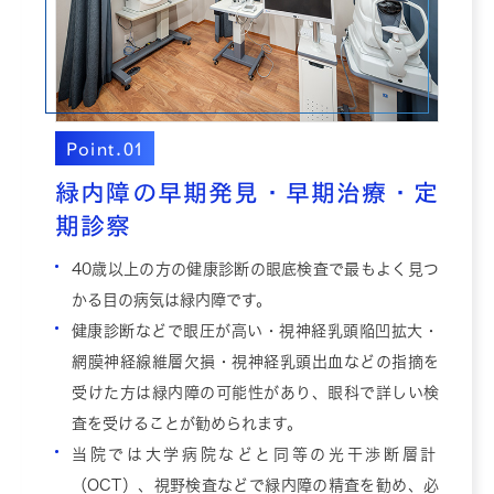
Point.01
緑内障の早期発見・早期治療・定
期診察
40歳以上の方の健康診断の眼底検査で最もよく見つ
かる目の病気は緑内障です。
健康診断などで眼圧が高い・視神経乳頭陥凹拡大・
網膜神経線維層欠損・視神経乳頭出血などの指摘を
受けた方は緑内障の可能性があり、眼科で詳しい検
査を受けることが勧められます。
当院では大学病院などと同等の光干渉断層計
（OCT）、視野検査などで緑内障の精査を勧め、必